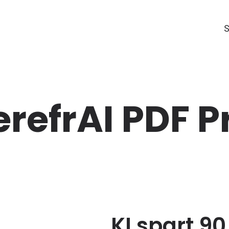
S
erefrAI PDF P
KI spart 90