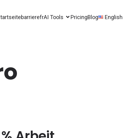
tartseite
barrierefrAI Tools
Pricing
Blog
English
ro
 % Arbeit,