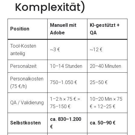
Komplexität)
Manuell mit
KI-gestützt +
Position
Adobe
QA
Tool-Kosten
~3 €
~12 €
anteilig
Personalzeit
10–14 Stunden
20–40 Minuten
Personalkosten
750–1.050 €
25–50 €
(75 €/h)
1–2 h × 75 € =
10–20 Min × 75
QA / Validierung
75–150 €
€ = 12–25 €
ca. 830–1.200
Selbstkosten
ca. 50–90 €
€