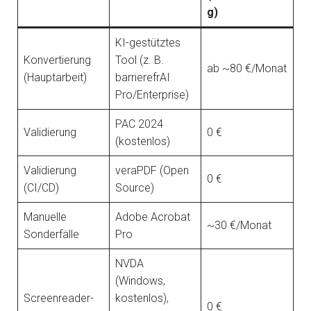
g)
KI-gestütztes
Konvertierung
Tool (z. B.
ab ~80 €/Monat
(Hauptarbeit)
barrierefrAI
Pro/Enterprise)
PAC 2024
Validierung
0 €
(kostenlos)
Validierung
veraPDF (Open
0 €
(CI/CD)
Source)
Manuelle
Adobe Acrobat
~30 €/Monat
Sonderfälle
Pro
NVDA
(Windows,
Screenreader-
kostenlos),
0 €